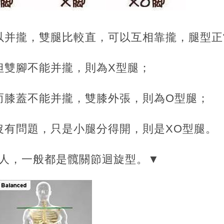
以并攏，雙腿比較直，可以互相靠攏，腿型正
但雙腳不能并攏，則為X型腿；
而膝蓋不能并攏，雙膝外張，則為O型腿；
沒有問題，只是小腿分得開，則是XO型腿。
的人，一般都是髖關節迴旋型。▼