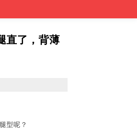
腿直了，背薄
腿型呢？