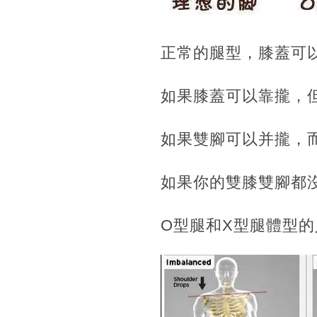
正常的腿型，膝蓋可
如果膝蓋可以靠攏，
如果雙腳可以并攏，
如果你的雙膝雙腳都
O型腿和X型腿體型