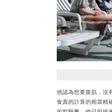
他認為想要腹肌，沒
食真的計算的相當精
的欺騙餐，他已拒絕