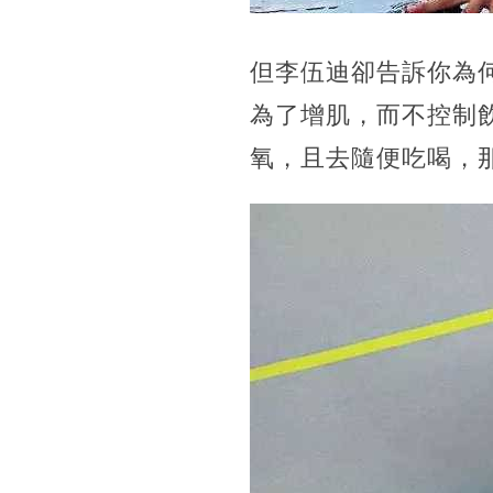
但李伍迪卻告訴你為
為了增肌，而不控制
氧，且去隨便吃喝，