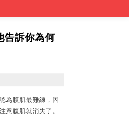
他告訴你為何
認為腹肌最難練，因
注意腹肌就消失了。