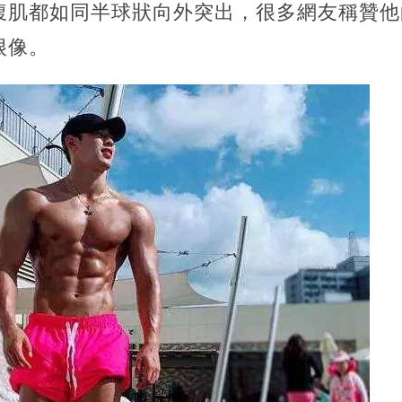
腹肌都如同半球狀向外突出，很多網友稱贊他
很像。