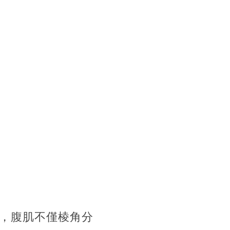
，腹肌不僅棱角分