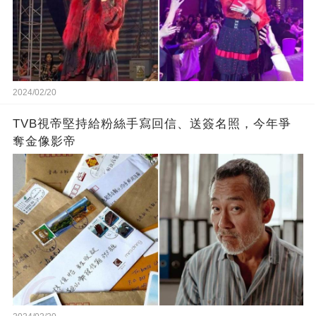
2024/02/20
TVB視帝堅持給粉絲手寫回信、送簽名照，今年爭
奪金像影帝