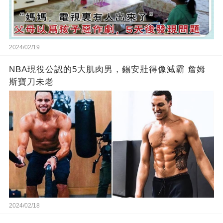
2024/02/19
NBA現役公認的5大肌肉男，錫安壯得像滅霸 詹姆
斯寶刀未老
2024/02/18