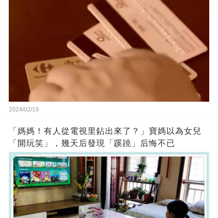
2024/02/19
「媽媽！有人從電視里鉆出來了？」寶媽以為女兒
「開玩笑」，幾天后發現「蹊蹺」后悔不已