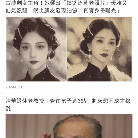
古裝劇女主角！她曬出「姨婆泛黃老照片」優雅又
仙氣飄飄 眼尖網友發現細節「真實身份曝光」
2024/02/18
清華退休老教授：管住孩子這3點，將來想不成才都
難