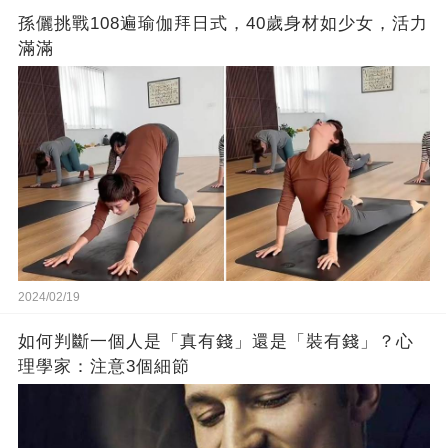
孫儷挑戰108遍瑜伽拜日式，40歲身材如少女，活力
滿滿
2024/02/19
如何判斷一個人是「真有錢」還是「裝有錢」？心
理學家：注意3個細節