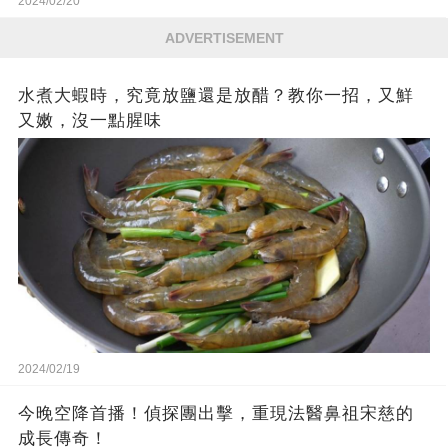
2024/02/20
ADVERTISEMENT
水煮大蝦時，究竟放鹽還是放醋？教你一招，又鮮
又嫩，沒一點腥味
2024/02/19
今晚空降首播！偵探團出擊，重現法醫鼻祖宋慈的
成長傳奇！