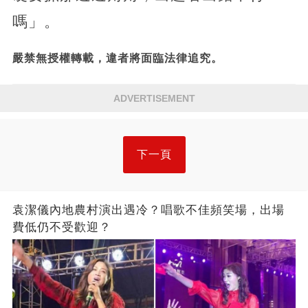
嗎」。
嚴禁無授權轉載，違者將面臨法律追究。
ADVERTISEMENT
下一頁
袁潔儀內地農村演出遇冷？唱歌不佳頻笑場，出場
費低仍不受歡迎？