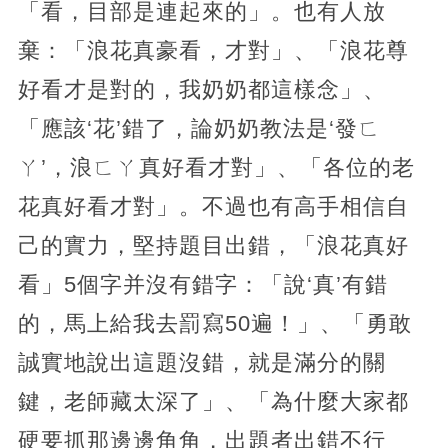
「看，目部是連起來的」。也有人放
棄：「浪花真豪看，才對」、「浪花尊
好看才是對的，我奶奶都這樣念」、
「應該‘花’錯了，論奶奶教法是‘發ㄈ
ㄚ’，浪ㄈㄚ真好看才對」、「各位的老
花真好看才對」。不過也有高手相信自
己的實力，堅持題目出錯，「浪花真好
看」5個字并沒有錯字：「說‘真’有錯
的，馬上給我去罰寫50遍！」、「勇敢
誠實地說出這題沒錯，就是滿分的關
鍵，老師藏太深了」、「為什麼大家都
硬要抓那邊邊角角，出題者出錯不行