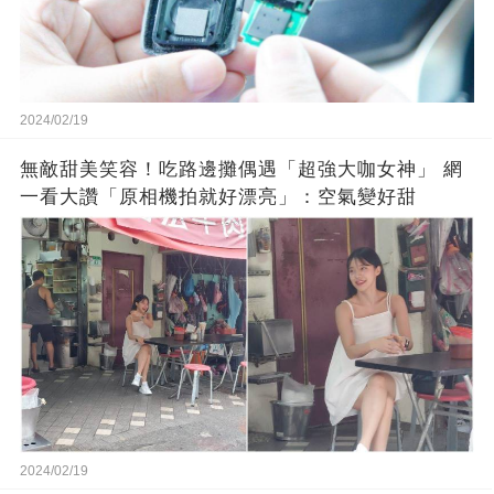
2024/02/19
無敵甜美笑容！吃路邊攤偶遇「超強大咖女神」 網
一看大讚「原相機拍就好漂亮」：空氣變好甜
2024/02/19