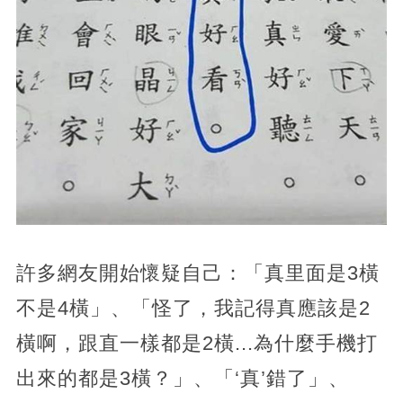
許多網友開始懷疑自己：「真里面是3橫
不是4橫」、「怪了，我記得真應該是2
橫啊，跟直一樣都是2橫...為什麼手機打
出來的都是3橫？」、「‘真’錯了」、