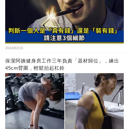
2024/02/19
保潔阿姨健身房工作三年負責「器材歸位」，練出
45cm臂圍，輕鬆抬起杠鈴