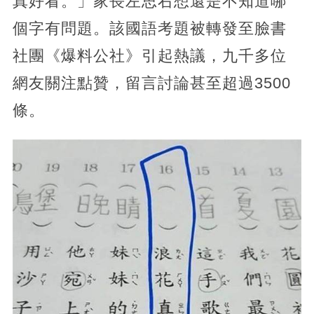
真好看。」家長左思右想還是不知道哪
個字有問題。該國語考題被轉發至臉書
社團《爆料公社》引起熱議，九千多位
網友關注點贊，留言討論甚至超過3500
條。